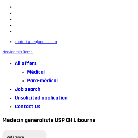
contact@neojoomla.com
NeoJoomla Demo
All offers
Médical
Para-médical
Job search
Unsolicited application
Contact Us
Médecin généraliste USP CH Libourne
Reference