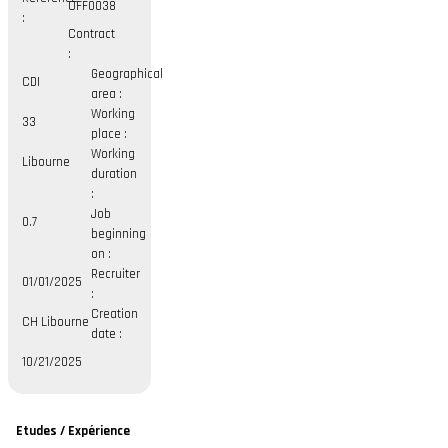
OFF0038
:
Contract
:
Geographical
CDI
area :
Working
33
place :
Working
Libourne
duration
:
Job
0.7
beginning
on :
Recruiter
01/01/2025
:
Creation
CH Libourne
date :
10/21/2025
Etudes / Expérience