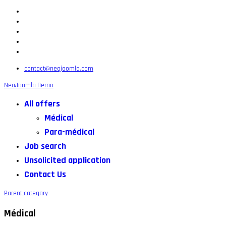
contact@neojoomla.com
NeoJoomla Demo
All offers
Médical
Para-médical
Job search
Unsolicited application
Contact Us
Parent category
Médical