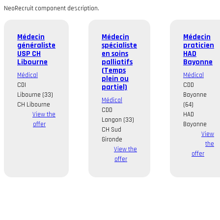
NeoRecruit component description.
Médecin
Médecin
Médecin
généraliste
spécialiste
praticien
USP CH
en soins
HAD
Libourne
palliatifs
Bayonne
(Temps
Médical
Médical
plein ou
CDI
CDD
partiel)
Libourne (33)
Bayonne
Médical
CH Libourne
(64)
CDD
View the
HAD
Langon (33)
offer
Bayonne
CH Sud
View
Gironde
the
View the
offer
offer